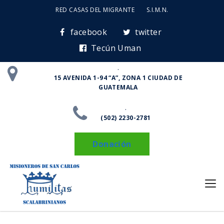
RED CASAS DEL MIGRANTE
S.I.M.N.
facebook
twitter
Tecún Uman
.
15 AVENIDA 1-94 “A”, ZONA 1 CIUDAD DE
GUATEMALA
.
(502) 2230-2781
Donación
Trabajo Social