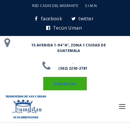
RED CASAS DEL MIGRANTE
S.I.M.N.
facebook
twitter
Tecún Uman
.
15 AVENIDA 1-94 “A”, ZONA 1 CIUDAD DE
GUATEMALA
.
(502) 2230-2781
Donación