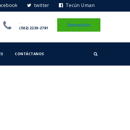
acebook
twitter
Tecún Uman
.
Donación
(502) 2230-2781
ES
CONTÁCTANOS