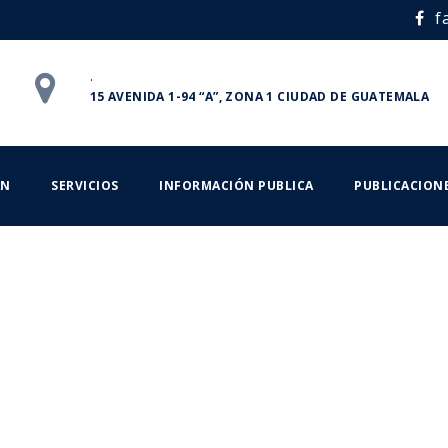
f
.
15 AVENIDA 1-94 “A”, ZONA 1 CIUDAD DE GUATEMALA
ÁN
SERVICIOS
INFORMACIÓN PUBLICA
PUBLICACION