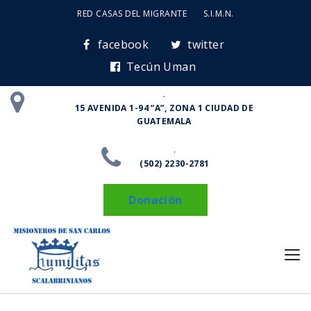
RED CASAS DEL MIGRANTE
S.I.M.N.
facebook
twitter
Tecún Uman
.
15 AVENIDA 1-94 “A”, ZONA 1 CIUDAD DE
GUATEMALA
.
(502) 2230-2781
Donación