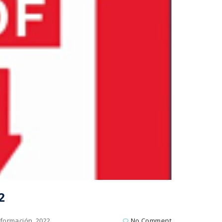
2
nformación_2022
No Comment