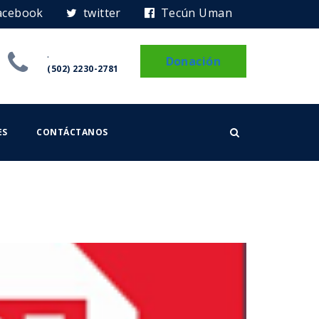
acebook
twitter
Tecún Uman
.
Donación
(502) 2230-2781
ES
CONTÁCTANOS