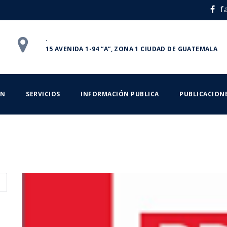
f
.
15 AVENIDA 1-94 “A”, ZONA 1 CIUDAD DE GUATEMALA
ÁN
SERVICIOS
INFORMACIÓN PUBLICA
PUBLICACION