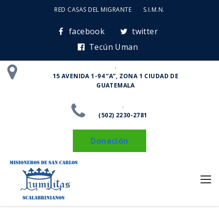
RED CASAS DEL MIGRANTE
S.I.M.N.
facebook
twitter
Tecún Uman
.
15 AVENIDA 1-94 “A”, ZONA 1 CIUDAD DE
GUATEMALA
.
(502) 2230-2781
Donación