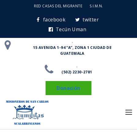
RED CASAS DEL MIGRANTE
S.I.M.N.
facebook
twitter
Tecún Uman
.
15 AVENIDA 1-94 “A”, ZONA 1 CIUDAD DE
GUATEMALA
.
(502) 2230-2781
Donación