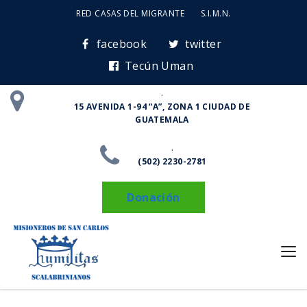
RED CASAS DEL MIGRANTE
S.I.M.N.
facebook
twitter
Tecún Uman
.
15 AVENIDA 1-94 “A”, ZONA 1 CIUDAD DE
GUATEMALA
.
(502) 2230-2781
Donación