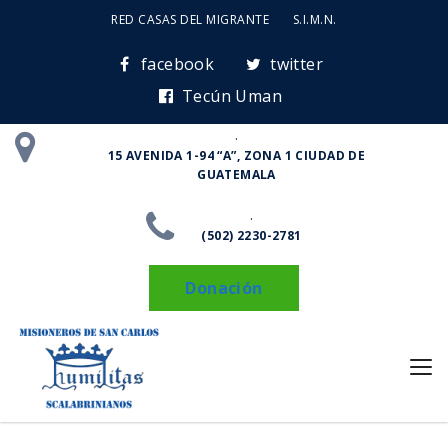
RED CASAS DEL MIGRANTE
S.I.M.N.
facebook
twitter
Tecún Uman
.
15 AVENIDA 1-94 “A”, ZONA 1 CIUDAD DE
GUATEMALA
.
(502) 2230-2781
Donación