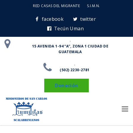
RED CASAS DEL MIGRANTE
S.I.M.N.
facebook
twitter
Tecún Uman
.
15 AVENIDA 1-94 “A”, ZONA 1 CIUDAD DE
GUATEMALA
.
(502) 2230-2781
Donación