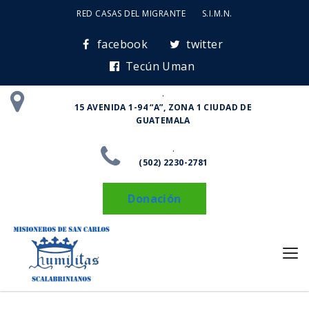
RED CASAS DEL MIGRANTE
S.I.M.N.
facebook
twitter
Tecún Uman
.
15 AVENIDA 1-94 “A”, ZONA 1 CIUDAD DE
GUATEMALA
.
(502) 2230-2781
Donación