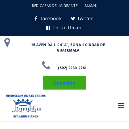
RED CASAS DEL MIGRANTE
S.I.M.N.
facebook
twitter
Tecún Uman
.
15 AVENIDA 1-94 “A”, ZONA 1 CIUDAD DE
GUATEMALA
.
(502) 2230-2781
Donación