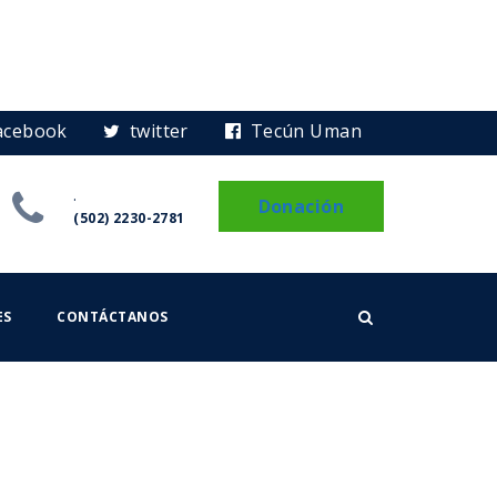
acebook
twitter
Tecún Uman
.
Donación
(502) 2230-2781
ES
CONTÁCTANOS