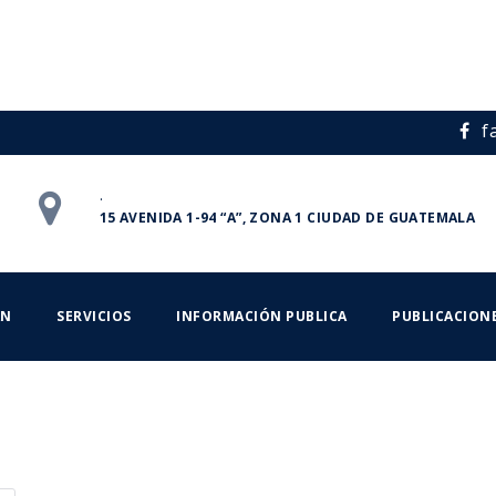
f
.
15 AVENIDA 1-94 “A”, ZONA 1 CIUDAD DE GUATEMALA
ÁN
SERVICIOS
INFORMACIÓN PUBLICA
PUBLICACION