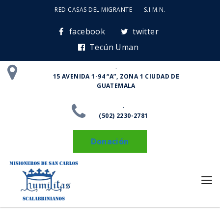
RED CASAS DEL MIGRANTE
S.I.M.N.
facebook
twitter
Tecún Uman
.
15 AVENIDA 1-94 “A”, ZONA 1 CIUDAD DE
GUATEMALA
.
(502) 2230-2781
Donación